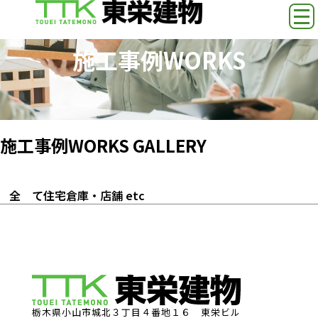
施工事例
WORKS
施工事例
WORKS GALLERY
全 て
住宅
倉庫・店舗 etc
栃木県小山市城北３丁目４番地１６ 東栄ビル