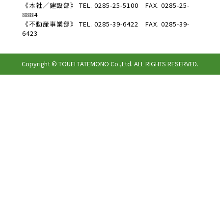
《本社／建設部》
TEL. 0285-25-5100 FAX. 0285-25-
8884
《不動産事業部》
TEL. 0285-39-6422 FAX. 0285-39-
6423
Copyright © TOUEI TATEMONO Co.,Ltd. ALL RIGHTS RESERVED.