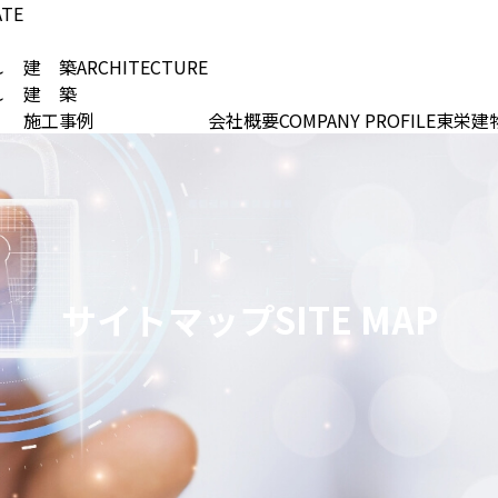
ATE
れ
建 築
ARCHITECTURE
れ
建 築
施工事例
会社概要
COMPANY PROFILE
東栄建
サイトマップ
SITE MAP