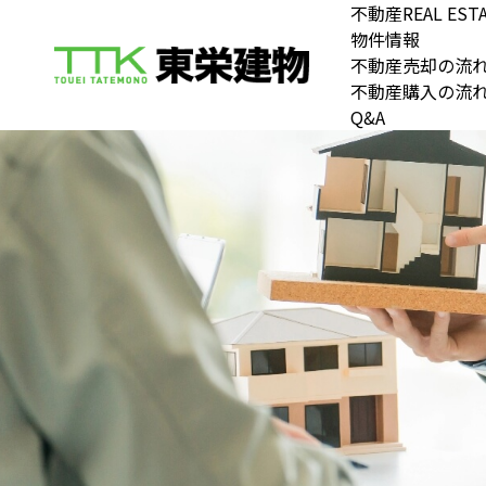
不動産
REAL EST
物件情報
不動産売却の流
不動産購入の流
Q&A