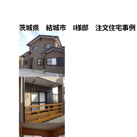
茨城県 結城市 I様邸 注文住宅事例