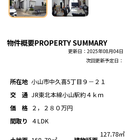
物件概要
PROPERTY SUMMARY
更新日：2025年08月04日
次回更新予定日：
所在地
小山市中久喜5丁目９－２１
交 通
JR東北本線小山駅約４ｋｍ
価 格
２，２８０万円
間取り
４LDK
127.78㎡
土地面
168 .79㎡
建物延面