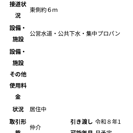
接道状
東側約６ｍ
況
設備・
公営水道・公共下水・集中プロパン
施設
設備・
施設
その他
使用料
金
状況
居住中
取引形
引き渡し
令和８年1
仲介
態
可能年月
月予定