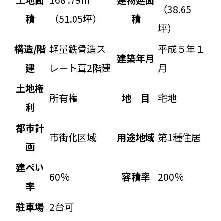
（38.65
積
（51.05坪）
積
坪）
構造/階
軽量鉄骨造ス
平成５年１
建築年月
建
レート葺2階建
月
土地権
所有権
地 目
宅地
利
都市計
市街化区域
用途地域
第1種住居
画
建ぺい
60％
容積率
200％
率
駐車場
2台可