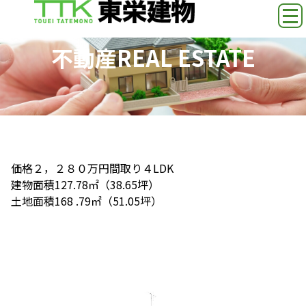
不動産
REAL ESTATE
小山市中久喜5丁目 中古住宅
価格
２，２８０万円
間取り
４LDK
建物面積
127.78㎡（38.65坪）
土地面積
168 .79㎡（51.05坪）