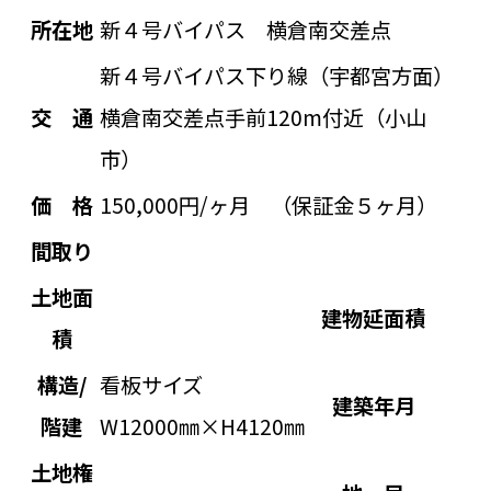
所在地
新４号バイパス 横倉南交差点
新４号バイパス下り線（宇都宮方面）
交 通
横倉南交差点手前120m付近（小山
市）
価 格
150,000円/ヶ月 （保証金５ヶ月）
間取り
土地面
建物延面積
積
構造/
看板サイズ
建築年月
階建
W12000㎜×H4120㎜
土地権