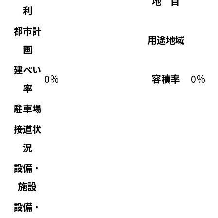
地 目
利
都市計
用途地域
画
建ぺい
0％
容積率
0％
率
駐車場
接道状
況
設備・
施設
設備・