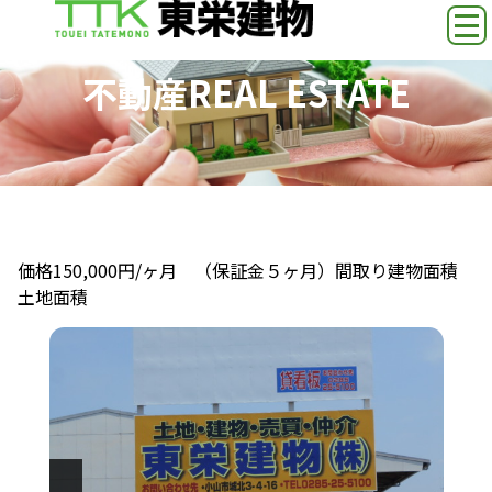
不動産
REAL ESTATE
小山市新４号バイパス沿線 貸看板
価格
150,000円/ヶ月 （保証金５ヶ月）
間取り
建物面積
土地面積